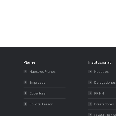
Planes
Institucional
Nuestros Planes
Nosotros
Empresas
Delegaciones
Cobertura
RR.HH
Solicitá Asesor
Prestadores
OSAM y la C