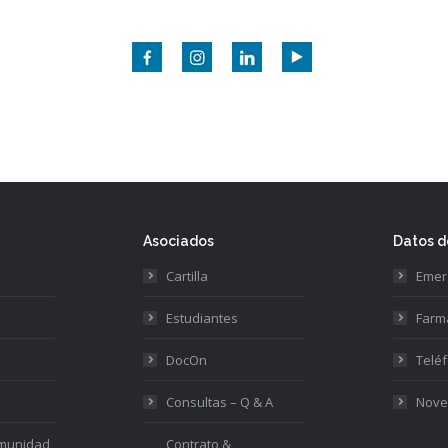
Asociados
Datos d
Cartilla
Emer
Estudiantes
Farm
DocOn
Teléf
Consultas – Q & A
Nove
omunidad
Contrato &