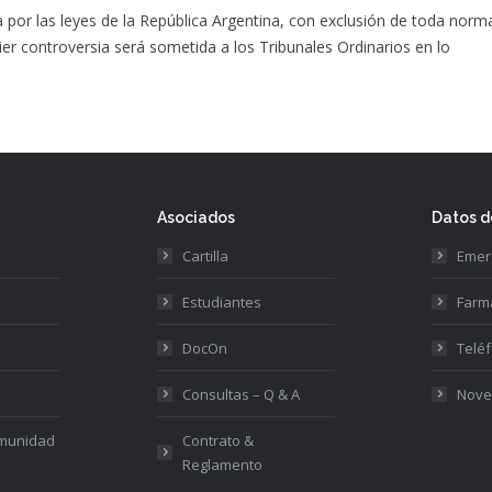
da por las leyes de la República Argentina, con exclusión de toda norm
uier controversia será sometida a los Tribunales Ordinarios en lo
Asociados
Datos d
Cartilla
Emer
Estudiantes
Farm
DocOn
Teléf
Consultas – Q & A
Nove
omunidad
Contrato &
Reglamento