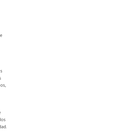
de
os
s
ios,
e
los
dad.