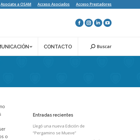
Asociate a OSAM
Acceso Asociados
Acceso Prestadores
Buscar
UNICACIÓN
CONTACTO
Search:
omo
s
Entradas recientes
Llegó una nueva Edición de
ser
“Pergamino se Mueve”
os o