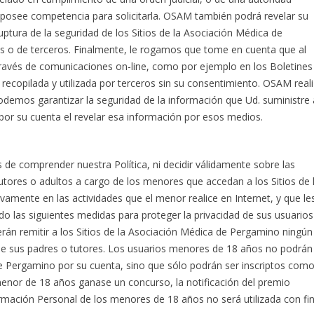
posee competencia para solicitarla. OSAM también podrá revelar su
tura de la seguridad de los Sitios de la Asociación Médica de
 o de terceros. Finalmente, le rogamos que tome en cuenta que al
través de comunicaciones on-line, como por ejemplo en los Boletines
ecopilada y utilizada por terceros sin su consentimiento. OSAM real
odemos garantizar la seguridad de la información que Ud. suministre 
 por su cuenta el revelar esa información por esos medios.
e comprender nuestra Política, ni decidir válidamente sobre las
utores o adultos a cargo de los menores que accedan a los Sitios de 
vamente en las actividades que el menor realice en Internet, y que le
 las siguientes medidas para proteger la privacidad de sus usuarios
n remitir a los Sitios de la Asociación Médica de Pergamino ningún 
 de sus padres o tutores. Los usuarios menores de 18 años no podrán
 de Pergamino por su cuenta, sino que sólo podrán ser inscriptos com
menor de 18 años ganase un concurso, la notificación del premio
ormación Personal de los menores de 18 años no será utilizada con fi