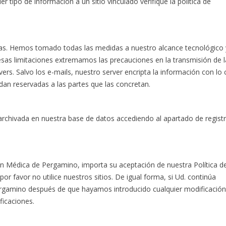
 tipo de información a un sitio vinculado verifique la política de
tas. Hemos tomado todas las medidas a nuestro alcance tecnológico 
esas limitaciones extremamos las precauciones en la transmisión de l
s. Salvo los e-mails, nuestro server encripta la información con lo 
dan reservadas a las partes que las concretan.
 archivada en nuestra base de datos accediendo al apartado de regist
ción Médica de Pergamino, importa su aceptación de nuestra Política d
por favor no utilice nuestros sitios. De igual forma, si Ud. continúa
ergamino después de que hayamos introducido cualquier modificación
ficaciones.