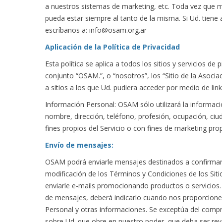
a nuestros sistemas de marketing, etc. Toda vez que 
pueda estar siempre al tanto de la misma. Si Ud. tiene 
escríbanos a: info@osam.org.ar
Aplicación de la Política de Privacidad
Esta política se aplica a todos los sitios y servicios
conjunto “OSAM.”, o “nosotros”, los “Sitio de la Asocia
a sitios a los que Ud. pudiera acceder por medio de links
Información Personal: OSAM sólo utilizará la informaci
nombre, dirección, teléfono, profesión, ocupación, ciud
fines propios del Servicio o con fines de marketing pr
Envío de mensajes:
OSAM podrá enviarle mensajes destinados a confirmar su
modificación de los Términos y Condiciones de los Sit
enviarle e-mails promocionando productos o servicios. S
de mensajes, deberá indicarlo cuando nos proporcione 
Personal y otras informaciones. Se exceptúa del compr
sobre Ud. que obre en nuestro poder, que deba ser rev