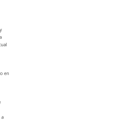
y
a
cual
ro en
e
 a