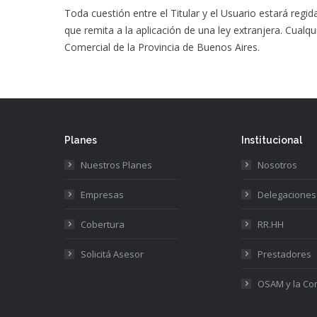
Toda cuestión entre el Titular y el Usuario estará regi
que remita a la aplicación de una ley extranjera. Cualq
Comercial de la Provincia de Buenos Aires.
Planes
Institucional
Nuestros Planes
Nosotros
Empresas
Delegaciones
Cobertura
RR.HH
Solicitá Asesor
Prestadores
OSAM y la C