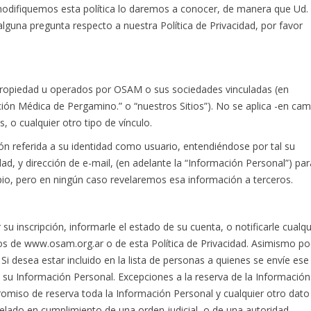
modifiquemos esta política lo daremos a conocer, de manera que Ud.
alguna pregunta respecto a nuestra Política de Privacidad, por favor
 de propiedad u operados por OSAM o sus sociedades vinculadas (en
ción Médica de Pergamino.” o “nuestros Sitios”). No se aplica -en cam
, o cualquier otro tipo de vínculo.
ón referida a su identidad como usuario, entendiéndose por tal su
ad, y dirección de e-mail, (en adelante la “Información Personal”) par
opio, pero en ningún caso revelaremos esa información a terceros.
 inscripción, informarle el estado de su cuenta, o notificarle cualqu
ios de www.osam.org.ar o de esta Política de Privacidad. Asimismo p
i desea estar incluido en la lista de personas a quienes se envíe ese
su Información Personal. Excepciones a la reserva de la Información
omiso de reserva toda la Información Personal y cualquier otro dato
elado en cumplimiento de una orden judicial, o de una autoridad