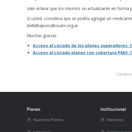
Vale aclarar que los mismos se actualizarán en forma p
Si usted. considera que se podría agregar un medicamen
dvillalbapons@osam.org.ar
Muchas gracias.
Acceso al Listado de los planes superadores:
Acceso al Listado planes con cobertura PMO:
Category
Planes
Institucional
Nuestros Planes
Nosotros