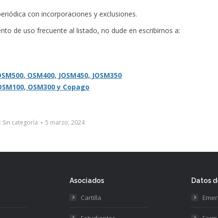
eriódica con incorporaciones y exclusiones.
to de uso frecuente al listado, no dude en escribirnos a:
 OSM500, OSM400, JOSM450, JOSM350
 OSM100, OSM300 y Copago
:
Sin categoría
5 marzo, 2024
Asociados
Datos d
Cartilla
Emer