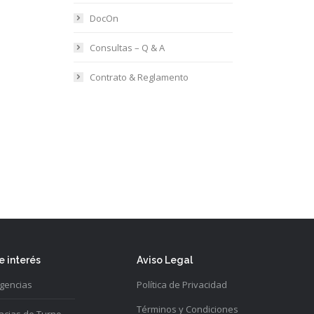
DocOn
Consultas – Q & A
Contrato & Reglamento
e interés
Aviso Legal
gencias
Política de Privacidad
Términos y Condiciones